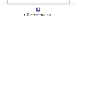
お問い合わせはこちら
送信
業務内容
■食や器の商品企画開発
■レシピ作成
■
スタイリング
■
テーブルコーディネート
​
■フードコンサルタント
■料理講師/オンラインクッキングイベント
■メディア出演
■広告・WEB 制作​
プライバシーポリシー