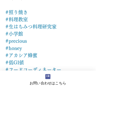
#照り焼き
#料理教室
#生はちみつ料理研究家
#小学館
#precious
#honey
#アカシア蜂蜜
#低GI値
#フードコーディネーター
#惣菜管理士
お問い合わせはこちら
#菅野尚子
#NaokoKanno
#和食
#砂糖を使わない
#kidneybeans
#washoku
#hue